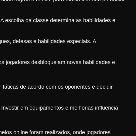
A escolha da classe determina as habilidades e
s, defesas e habilidades especiais. A
 os jogadores desbloqueiam novas habilidades e
 táticas de acordo com os oponentes e decidir
Investir em equipamentos e melhorias influencia
ios online foram realizados, onde jogadores