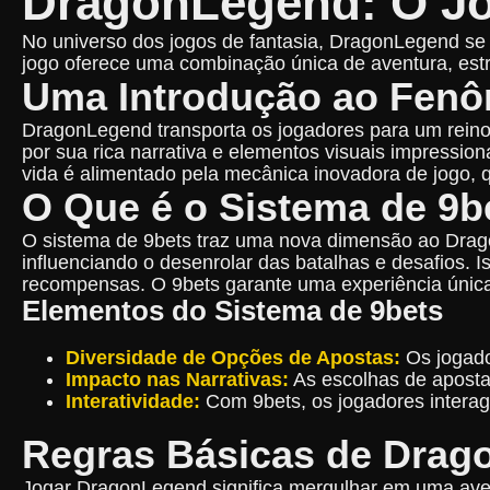
DragonLegend: O Jo
No universo dos jogos de fantasia, DragonLegend se
jogo oferece uma combinação única de aventura, estra
Uma Introdução ao Fen
DragonLegend transporta os jogadores para um reino
por sua rica narrativa e elementos visuais impress
vida é alimentado pela mecânica inovadora de jogo, q
O Que é o Sistema de 9b
O sistema de 9bets traz uma nova dimensão ao Drag
influenciando o desenrolar das batalhas e desafios.
recompensas. O 9bets garante uma experiência única,
Elementos do Sistema de 9bets
Diversidade de Opções de Apostas:
Os jogado
Impacto nas Narrativas:
As escolhas de apostas
Interatividade:
Com 9bets, os jogadores intera
Regras Básicas de Dra
Jogar DragonLegend significa mergulhar em uma aven