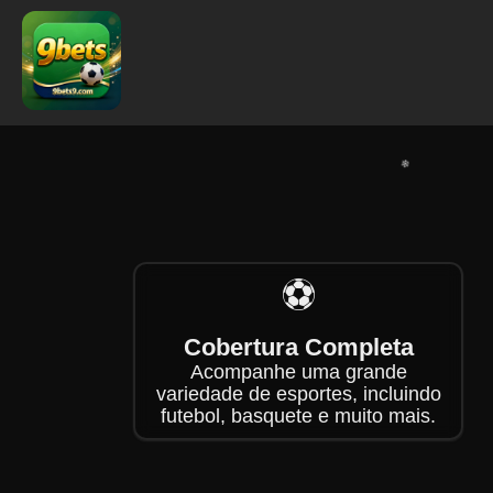
❄
❄
❄
❄
⚽
Cobertura Completa
Acompanhe uma grande
variedade de esportes, incluindo
futebol, basquete e muito mais.