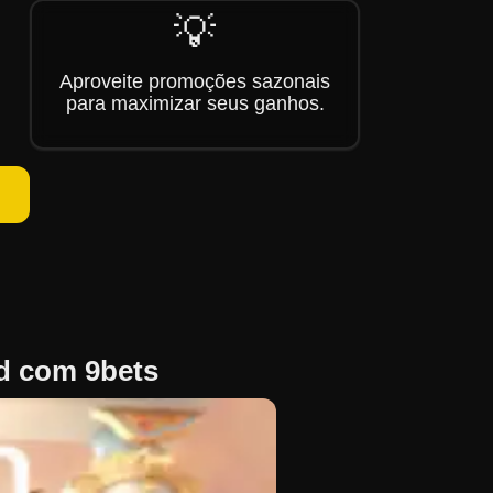
💡
Aproveite promoções sazonais
para maximizar seus ganhos.
d com 9bets