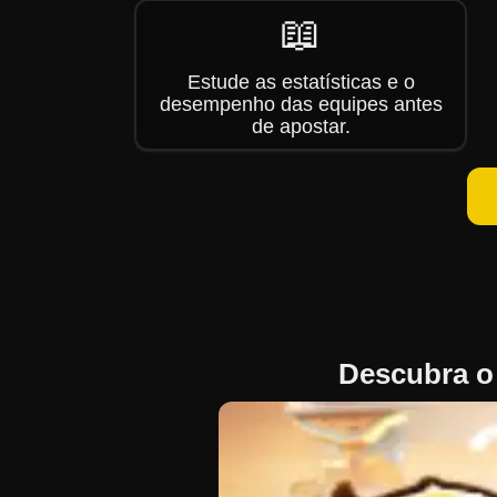
📖
Estude as estatísticas e o
desempenho das equipes antes
de apostar.
Descubra o