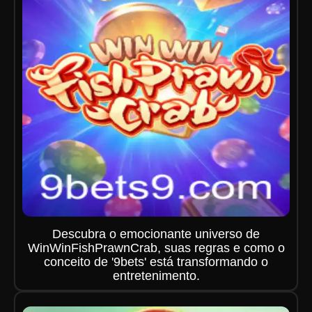
Descubra o emocionante universo de
WinWinFishPrawnCrab, suas regras e como o
conceito de '9bets' está transformando o
entretenimento.