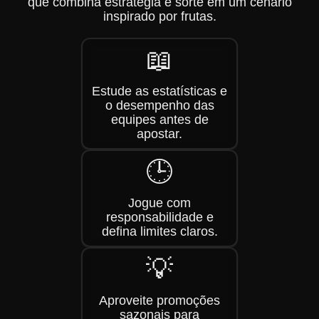
que combina estratégia e sorte em um cenário
inspirado por frutas.
📖
Estude as estatísticas e
o desempenho das
equipes antes de
apostar.
🕒
Jogue com
responsabilidade e
defina limites claros.
💡
Aproveite promoções
sazonais para