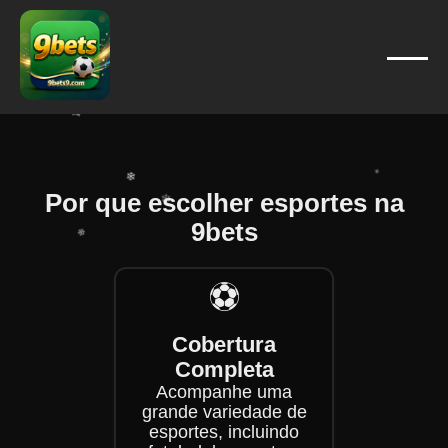
❄
❄
❄
❄
❄
❄
❄
Por que escolher esportes na
9bets
❄
❄
❄
⚽
❄
Cobertura
Completa
Acompanhe uma
grande variedade de
esportes, incluindo