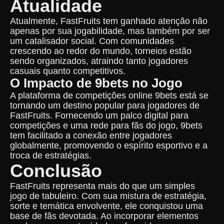
Atualidade
Atualmente, FastFruits tem ganhado atenção não
apenas por sua jogabilidade, mas também por ser
um catalisador social. Com comunidades
crescendo ao redor do mundo, torneios estão
sendo organizados, atraindo tanto jogadores
casuais quanto competitivos.
O Impacto de 9bets no Jogo
A plataforma de competições online 9bets está se
tornando um destino popular para jogadores de
FastFruits. Fornecendo um palco digital para
competições e uma rede para fãs do jogo, 9bets
tem facilitado a conexão entre jogadores
globalmente, promovendo o espírito esportivo e a
troca de estratégias.
Conclusão
FastFruits representa mais do que um simples
jogo de tabuleiro. Com sua mistura de estratégia,
sorte e temática envolvente, ele conquistou uma
base de fãs devotada. Ao incorporar elementos