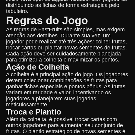
distribuindo as fichas de forma estratégica pelo
tabuleiro.
Regras do Jogo
As regras de FastFruits são simples, mas exigem
atenção aos detalhes. Durante sua vez, um
jogador pode realizar até três ações: colher frutas,
trocar cartas ou plantar novas sementes de frutas.
Cada ação deve ser cuidadosamente planejada
para otimizar a colheita e maximizar os pontos.
Ação de Colheita
A colheita é a principal ação do jogo. Os jogadores
devem colecionar combinações de frutas para
ganhar fichas especiais e pontos bônus. As frutas
variam em raridade e valor, incentivando os
jogadores a planejarem suas jogadas
meticulosamente.
Troca e Plantio
Além da colheita, é possível trocar cartas com
outros jogadores para aumentar seu conjunto de
frutas. O plantio estratégico de novas sementes é