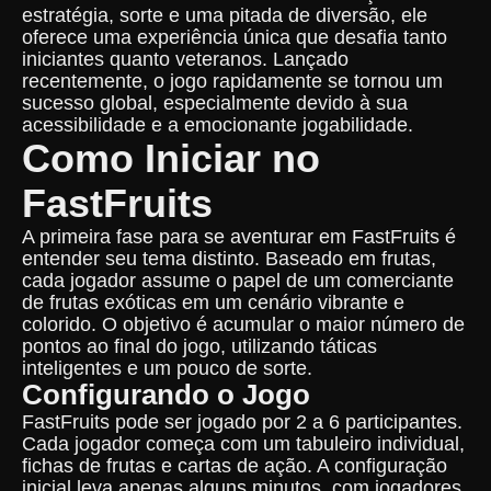
estratégia, sorte e uma pitada de diversão, ele
oferece uma experiência única que desafia tanto
iniciantes quanto veteranos. Lançado
recentemente, o jogo rapidamente se tornou um
sucesso global, especialmente devido à sua
acessibilidade e a emocionante jogabilidade.
Como Iniciar no
FastFruits
A primeira fase para se aventurar em FastFruits é
entender seu tema distinto. Baseado em frutas,
cada jogador assume o papel de um comerciante
de frutas exóticas em um cenário vibrante e
colorido. O objetivo é acumular o maior número de
pontos ao final do jogo, utilizando táticas
inteligentes e um pouco de sorte.
Configurando o Jogo
FastFruits pode ser jogado por 2 a 6 participantes.
Cada jogador começa com um tabuleiro individual,
fichas de frutas e cartas de ação. A configuração
inicial leva apenas alguns minutos, com jogadores