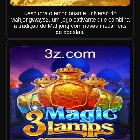
Descubra o emocionante universo do
MahjongWays2, um jogo cativante que combina
a tradição do Mahjong com novas mecânicas
de apostas.