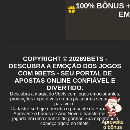
100% BÔNUS + 
EM
COPYRIGHT ©
2026
9BETS -
DESCUBRA A EMOÇÃO DOS JOGOS
COM 9BETS - SEU PORTAL DE
APOSTAS ONLINE CONFIÁVEL E
DIVERTIDO.
Descubra a magia do 9bets com jogos emocionantes,
promoções imperdíveis e uma plataforma segura feita
para você.
Cadastre-se hoje e receba o presente do Papai Noel!
Aproveite o bônus de Ano Novo e transforme cada
jogada em uma chance de ganhar. Sua experiência
Aproveite
começa agora no 9bets!
o bônus