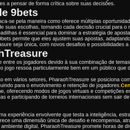
es a pensar de forma crítica sobre suas decisões.
de 9bets
ca-se pela maneira como oferece múltiplas oportunidade
suas escolhas, tornando cada decisão crucial para o res
dilhas é essencial para dominar a estratégia de aposta
9bets permite que eles ajustem suas apostas, adaptan
asure seja única, com novos desafios e possibilidades a
hTreasure
entre os jogadores devido à sua combinação de temas hi
do jogo ressoa particularmente bem em um público que d
ão em vários setores, PharaohTreasure se posiciona c
uindo para o envolvimento e retenção de jogadores.
Cen
 oferecendo modos de jogos virtuais e competições em 
s e participando de torneios internacionais sem sair de
 experiência envolvente que testa a inteligência, estr
ferece uma dimensão única de desafio e recompensa, at
 ambiente digital, PharaohTreasure promete horas de div