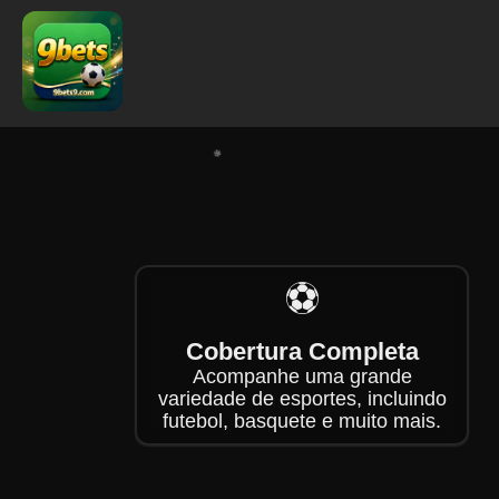
❄
❄
⚽
Cobertura Completa
Acompanhe uma grande
variedade de esportes, incluindo
futebol, basquete e muito mais.