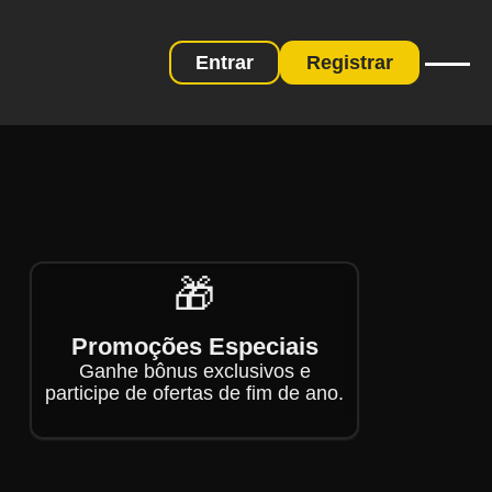
Entrar
Registrar
❄
❄
❄
❄
❄
🎁
Promoções Especiais
Ganhe bônus exclusivos e
participe de ofertas de fim de ano.