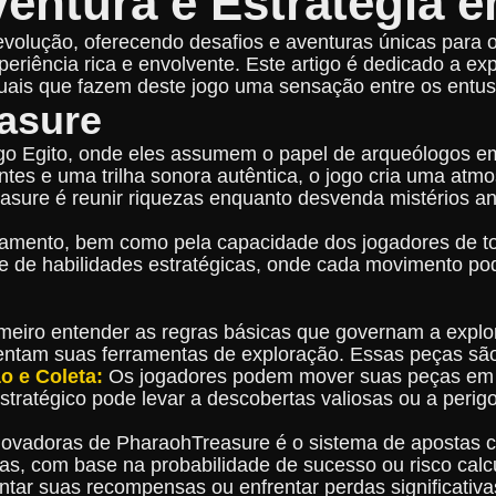
ventura e Estratégia
volução, oferecendo desafios e aventuras únicas para o
iência rica e envolvente. Este artigo é dedicado a expl
uais que fazem deste jogo uma sensação entre os entusi
asure
igo Egito, onde eles assumem o papel de arqueólogos 
tes e uma trilha sonora autêntica, o jogo cria uma atmo
easure é reunir riquezas enquanto desvenda mistérios an
nejamento, bem como pela capacidade dos jogadores de t
 de habilidades estratégicas, onde cada movimento pod
meiro entender as regras básicas que governam a explo
ntam suas ferramentas de exploração. Essas peças são 
 e Coleta:
Os jogadores podem mover suas peças em d
tratégico pode levar a descobertas valiosas ou a peri
novadoras de PharaohTreasure é o sistema de apostas c
as, com base na probabilidade de sucesso ou risco calc
ntar suas recompensas ou enfrentar perdas significati