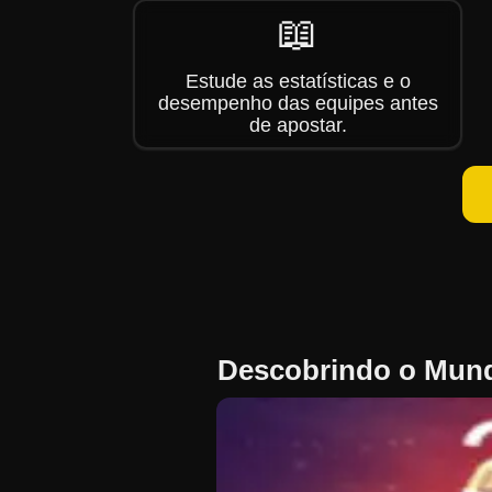
📖
Estude as estatísticas e o
desempenho das equipes antes
de apostar.
Descobrindo o Mund