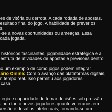
s de vitória ou derrota. A cada rodada de apostas,
ultado final do jogo. A habilidade de prever os
s.
do-se a novas oportunidades ou ameaças. Essa
 cada jogada.
stóricos fascinantes, jogabilidade estratégica e a
esfruta de atividades de apostas e previsões dentro
omo um exemplo de como jogos podem integrar
ário Online:
Com o avanço das plataformas digitais,
tempo real. Isso permitiu aos jogadores
 casa.
atégia e capacidade de tomar decisões sob pressão
raindo tanto novos jogadores quanto veteranos em
ersão e desafios intelectuais, tornando-se um