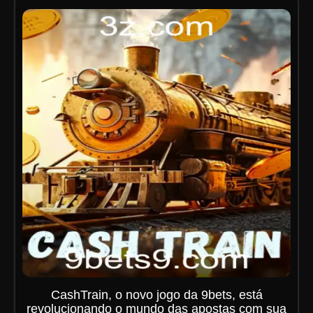
CashTrain, o novo jogo da 9bets, está
revolucionando o mundo das apostas com sua