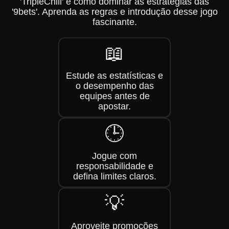
'TripleChili' e como dominar as estratégias das
'9bets'. Aprenda as regras e introdução desse jogo
fascinante.
📖
Estude as estatísticas e
o desempenho das
equipes antes de
apostar.
🕒
Jogue com
responsabilidade e
defina limites claros.
💡
Aproveite promoções