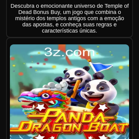
Descubra o emocionante universo de Temple of
Dead Bonus Buy, um jogo que combina o
mistério dos templos antigos com a emoção
das apostas, e conheça suas regras e
características únicas.