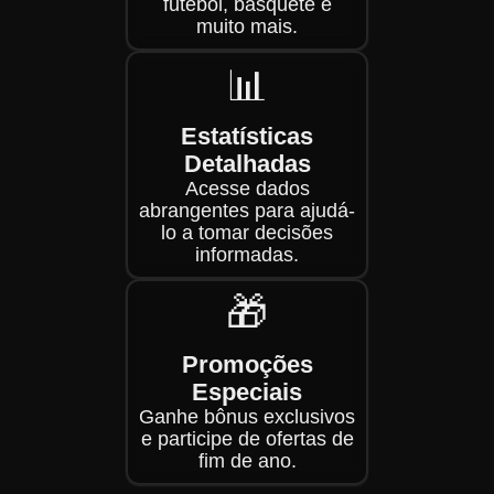
futebol, basquete e
muito mais.
📊
Estatísticas
Detalhadas
Acesse dados
abrangentes para ajudá-
lo a tomar decisões
informadas.
🎁
Promoções
Especiais
Ganhe bônus exclusivos
e participe de ofertas de
fim de ano.