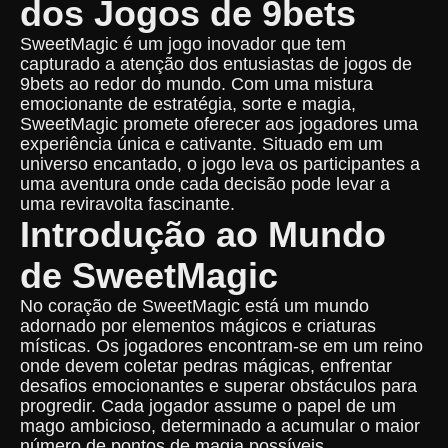
dos Jogos de 9bets
SweetMagic é um jogo inovador que tem
capturado a atenção dos entusiastas de jogos de
9bets ao redor do mundo. Com uma mistura
emocionante de estratégia, sorte e magia,
SweetMagic promete oferecer aos jogadores uma
experiência única e cativante. Situado em um
universo encantado, o jogo leva os participantes a
uma aventura onde cada decisão pode levar a
uma reviravolta fascinante.
Introdução ao Mundo
de SweetMagic
No coração de SweetMagic está um mundo
adornado por elementos mágicos e criaturas
místicas. Os jogadores encontram-se em um reino
onde devem coletar pedras mágicas, enfrentar
desafios emocionantes e superar obstáculos para
progredir. Cada jogador assume o papel de um
mago ambicioso, determinado a acumular o maior
número de pontos de magia possíveis.