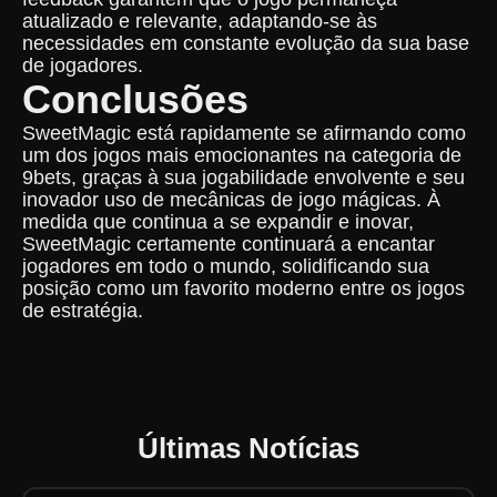
atualizado e relevante, adaptando-se às
necessidades em constante evolução da sua base
de jogadores.
Conclusões
SweetMagic está rapidamente se afirmando como
um dos jogos mais emocionantes na categoria de
9bets, graças à sua jogabilidade envolvente e seu
inovador uso de mecânicas de jogo mágicas. À
medida que continua a se expandir e inovar,
SweetMagic certamente continuará a encantar
jogadores em todo o mundo, solidificando sua
posição como um favorito moderno entre os jogos
de estratégia.
Últimas Notícias