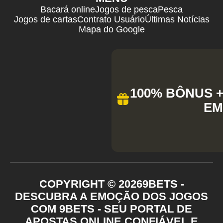
Bacará online
Jogos de pesca
Pesca
Jogos de cartas
Contrato Usuário
Últimas Notícias
Mapa do Google
100% BÔNUS + 
EM
COPYRIGHT ©
2026
9BETS -
DESCUBRA A EMOÇÃO DOS JOGOS
COM 9BETS - SEU PORTAL DE
APOSTAS ONLINE CONFIÁVEL E