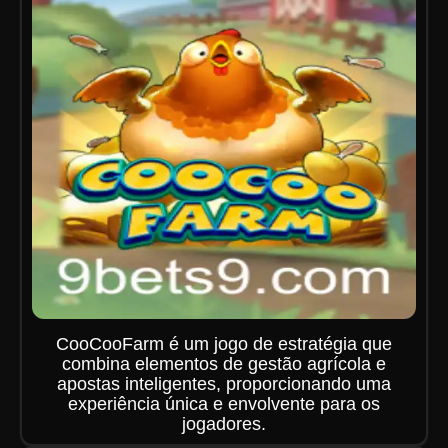
CooCooFarm é um jogo de estratégia que
combina elementos de gestão agrícola e
apostas inteligentes, proporcionando uma
experiência única e envolvente para os
jogadores.