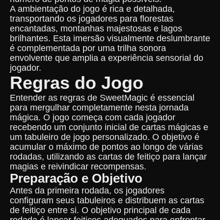
A ambientação do jogo é rica e detalhada,
transportando os jogadores para florestas
encantadas, montanhas majestosas e lagos
brilhantes. Esta imersão visualmente deslumbrante
é complementada por uma trilha sonora
envolvente que amplia a experiência sensorial do
jogador.
Regras do Jogo
Entender as regras de SweetMagic é essencial
para mergulhar completamente nesta jornada
mágica. O jogo começa com cada jogador
recebendo um conjunto inicial de cartas mágicas e
um tabuleiro de jogo personalizado. O objetivo é
acumular o máximo de pontos ao longo de várias
rodadas, utilizando as cartas de feitiço para lançar
magias e reivindicar recompensas.
Preparação e Objetivo
Antes da primeira rodada, os jogadores
configuram seus tabuleiros e distribuem as cartas
de feitiço entre si. O objetivo principal de cada